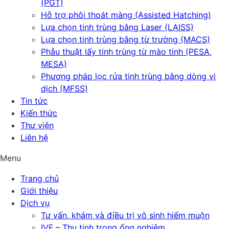
(PGT)
Hỗ trợ phôi thoát màng (Assisted Hatching)
Lựa chọn tinh trùng bằng Laser (LAISS)
Lựa chọn tinh trùng bằng từ trường (MACS)
Phẫu thuật lấy tinh trùng từ mào tinh (PESA,
MESA)
Phương pháp lọc rửa tinh trùng bằng dòng vi
dịch (MFSS)
Tin tức
Kiến thức
Thư viện
Liên hệ
Menu
Trang chủ
Giới thiệu
Dịch vụ
Tư vấn, khám và điều trị vô sinh hiếm muộn
IVF – Thụ tinh trong ống nghiệm