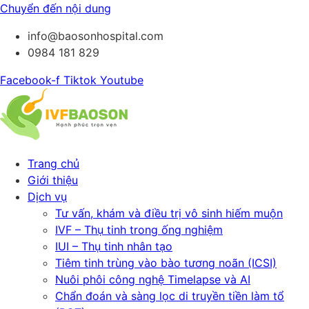
Chuyển đến nội dung
info@baosonhospital.com
0984 181 829
Facebook-f
Tiktok
Youtube
Trang chủ
Giới thiệu
Dịch vụ
Tư vấn, khám và điều trị vô sinh hiếm muộn
IVF – Thụ tinh trong ống nghiệm
IUI – Thụ tinh nhân tạo
Tiêm tinh trùng vào bào tương noãn (ICSI)
Nuôi phôi công nghệ Timelapse và AI
Chẩn đoán và sàng lọc di truyền tiền làm tổ