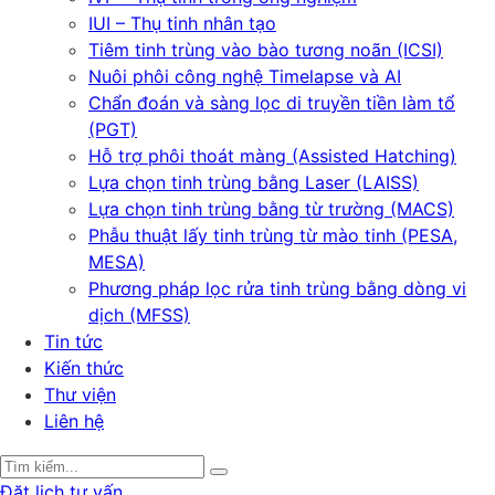
IUI – Thụ tinh nhân tạo
Tiêm tinh trùng vào bào tương noãn (ICSI)
Nuôi phôi công nghệ Timelapse và AI
Chẩn đoán và sàng lọc di truyền tiền làm tổ
(PGT)
Hỗ trợ phôi thoát màng (Assisted Hatching)
Lựa chọn tinh trùng bằng Laser (LAISS)
Lựa chọn tinh trùng bằng từ trường (MACS)
Phẫu thuật lấy tinh trùng từ mào tinh (PESA,
MESA)
Phương pháp lọc rửa tinh trùng bằng dòng vi
dịch (MFSS)
Tin tức
Kiến thức
Thư viện
Liên hệ
Đặt lịch tư vấn