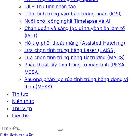
IUI – Thụ tinh nhân tạo
Tiêm tinh trùng vào bào tương noãn (ICSI)
Nuôi phôi công nghệ Timelapse và AI
Chẩn đoán và sàng lọc di truyền tiền làm tổ
(PGT)
Hỗ trợ phôi thoát màng (Assisted Hatching)
Lựa chọn tinh trùng bằng Laser (LAISS)
Lựa chọn tinh trùng bằng từ trường (MACS)
Phẫu thuật lấy tinh trùng từ mào tinh (PESA,
MESA)
Phương pháp lọc rửa tinh trùng bằng dòng vi
dịch (MFSS)
Tin tức
Kiến thức
Thư viện
Liên hệ
Đặt lịch tư vấn