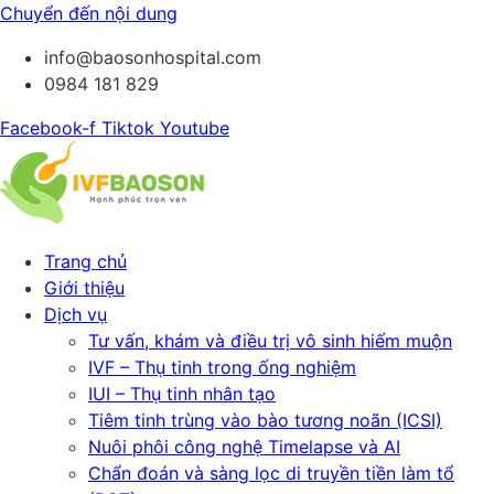
Chuyển đến nội dung
info@baosonhospital.com
0984 181 829
Facebook-f
Tiktok
Youtube
Trang chủ
Giới thiệu
Dịch vụ
Tư vấn, khám và điều trị vô sinh hiếm muộn
IVF – Thụ tinh trong ống nghiệm
IUI – Thụ tinh nhân tạo
Tiêm tinh trùng vào bào tương noãn (ICSI)
Nuôi phôi công nghệ Timelapse và AI
Chẩn đoán và sàng lọc di truyền tiền làm tổ