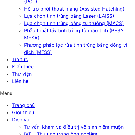
(PGT)
Hỗ trợ phôi thoát màng (Assisted Hatching)
Lựa chọn tinh trùng bằng Laser (LAISS)
Lựa chọn tinh trùng bằng từ trường (MACS)
Phẫu thuật lấy tinh trùng từ mào tinh (PESA,
MESA)
Phương pháp lọc rửa tinh trùng bằng dòng vi
dịch (MFSS)
Tin tức
Kiến thức
Thư viện
Liên hệ
Menu
Trang chủ
Giới thiệu
Dịch vụ
Tư vấn, khám và điều trị vô sinh hiếm muộn
IVF – Thụ tinh trong ống nghiệm