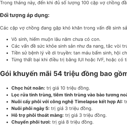
Trong tháng này, đến khi đủ số lượng 100 cặp vợ chồng đầu
Đối tượng áp dụng:
Các cặp vợ chồng đang gặp khó khăn trong vấn đề sinh s
Vô sinh, hiếm muộn lâu năm chưa có con.
Các vấn đề sức khỏe sinh sản như đa nang, tắc vòi trứ
Tiền sử bệnh lý về di truyền: tan máu bẩm sinh, hội 
Từng thất bại khi điều trị bằng IUI hoặc IVF, hoặc có tiề
Gói khuyến mãi 54 triệu đồng bao gồ
Chọc hút noãn:
trị giá 10 triệu đồng.
Lọc rửa tinh trùng, tiêm tinh trùng vào bào tương noã
Nuôi cấy phôi với công nghệ Timelapse kết hợp AI:
tr
Nuôi phôi ngày 5:
trị giá 3 triệu đồng.
Hỗ trợ phôi thoát màng:
trị giá 3 triệu đồng.
Chuyển phôi tươi:
trị giá 8 triệu đồng.