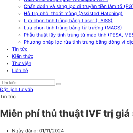
Chẩn đoán và sàng lọc di truyền tiền làm tổ (PG
Hỗ trợ phôi thoát màng (Assisted Hatching)
Lựa chọn tinh trùng bằng Laser (LAISS)
Lựa chọn tinh trùng bằng từ trường (MACS)
Phẫu thuật lấy tinh trùng từ mào tinh (PESA, ME
Phương pháp lọc rửa tinh trùng bằng dòng vi dị
Tin tức
Kiến thức
Thư viện
Liên hệ
Đặt lịch tư vấn
Tin tức
Miễn phí thủ thuật IVF trị giá
Ngày đăng:
01/11/2024