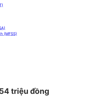
T)
SA)
ch (MFSS)
 54 triệu đồng