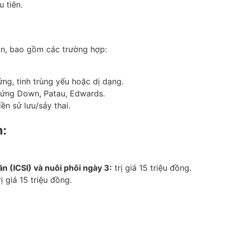
 tiên.
ản, bao gồm các trường hợp:
ng, tinh trùng yếu hoặc dị dạng.
chứng Down, Patau, Edwards.
n sử lưu/sảy thai​​.
m:
n (ICSI) và nuôi phôi ngày 3:
trị giá 15 triệu đồng.
ị giá 15 triệu đồng.