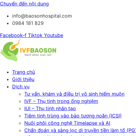
Chuyển đến nội dung
info@baosonhospital.com
0984 181 829
Facebook-f
Tiktok
Youtube
Trang chủ
Giới thiệu
Dịch vụ
Tư vấn, khám và điều trị vô sinh hiếm muộn
IVF – Thụ tinh trong ống nghiệm
IUI – Thụ tinh nhân tạo
Tiêm tinh trùng vào bào tương noãn (ICSI)
Nuôi phôi công nghệ Timelapse và AI
Chẩn đoán và sàng lọc di truyền tiền làm tổ (PG