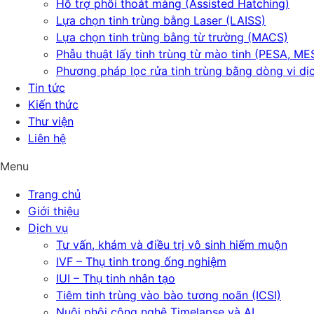
Hỗ trợ phôi thoát màng (Assisted Hatching)
Lựa chọn tinh trùng bằng Laser (LAISS)
Lựa chọn tinh trùng bằng từ trường (MACS)
Phẫu thuật lấy tinh trùng từ mào tinh (PESA, ME
Phương pháp lọc rửa tinh trùng bằng dòng vi dị
Tin tức
Kiến thức
Thư viện
Liên hệ
Menu
Trang chủ
Giới thiệu
Dịch vụ
Tư vấn, khám và điều trị vô sinh hiếm muộn
IVF – Thụ tinh trong ống nghiệm
IUI – Thụ tinh nhân tạo
Tiêm tinh trùng vào bào tương noãn (ICSI)
Nuôi phôi công nghệ Timelapse và AI